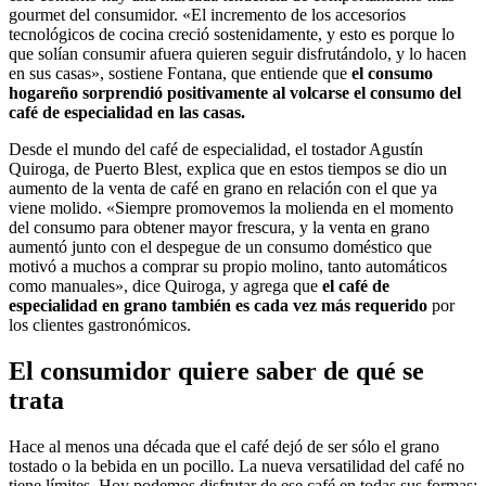
gourmet del consumidor. «El incremento de los accesorios
tecnológicos de cocina creció sostenidamente, y esto es porque lo
que solían consumir afuera quieren seguir disfrutándolo, y lo hacen
en sus casas», sostiene Fontana, que entiende que
el consumo
hogareño sorprendió positivamente al volcarse el consumo del
café de especialidad en las casas.
Desde el mundo del café de especialidad, el tostador Agustín
Quiroga, de Puerto Blest, explica que en estos tiempos se dio un
aumento de la venta de café en grano en relación con el que ya
viene molido. «Siempre promovemos la molienda en el momento
del consumo para obtener mayor frescura, y la venta en grano
aumentó junto con el despegue de un consumo doméstico que
motivó a muchos a comprar su propio molino, tanto automáticos
como manuales», dice Quiroga, y agrega que
el café de
especialidad en grano también es cada vez más requerido
por
los clientes gastronómicos.
El consumidor quiere saber de qué se
trata
Hace al menos una década que el café dejó de ser sólo el grano
tostado o la bebida en un pocillo. La nueva versatilidad del café no
tiene límites. Hoy podemos disfrutar de ese café en todas sus formas: