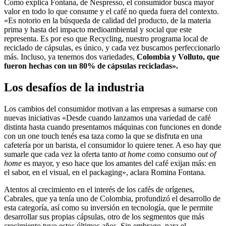
Como explica Fontana, de Nespresso, el consumidor busca mayor
valor en todo lo que consume y el café no queda fuera del contexto.
«Es notorio en la búsqueda de calidad del producto, de la materia
prima y hasta del impacto medioambiental y social que este
representa. Es por eso que Recycling, nuestro programa local de
reciclado de cápsulas, es único, y cada vez buscamos perfeccionarlo
más. Incluso, ya tenemos dos variedades,
Colombia y Volluto, que
fueron hechas con un 80% de cápsulas recicladas».
Los desafíos de la industria
Los cambios del consumidor motivan a las empresas a sumarse con
nuevas iniciativas «Desde cuando lanzamos una variedad de café
distinta hasta cuando presentamos máquinas con funciones en donde
con un one touch tenés esa taza como la que se disfruta en una
cafetería por un barista, el consumidor lo quiere tener. A eso hay que
sumarle que cada vez la oferta tanto
at home
como consumo
out of
home
es mayor, y eso hace que los amantes del café exijan más: en
el sabor, en el visual, en el packaging», aclara Romina Fontana.
Atentos al crecimiento en el interés de los cafés de orígenes,
Cabrales, que ya tenía uno de Colombia, profundizó el desarrollo de
esta categoría, así como su inversión en tecnología, que le permite
desarrollar sus propias cápsulas, otro de los segmentos que más
crecimiento tuvo estos últimos años. Sin embrago, para el