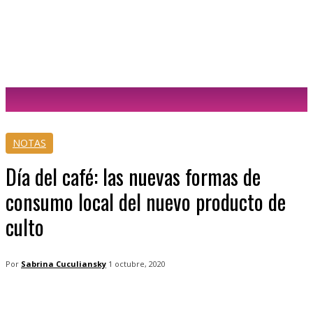
Sabrina Cuculiansky
NOTAS
Día del café: las nuevas formas de
consumo local del nuevo producto de
culto
Por
Sabrina Cuculiansky
1 octubre, 2020
Facebook
Twitter
WhatsApp
Tele