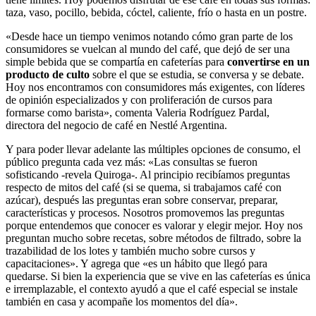
taza, vaso, pocillo, bebida, cóctel, caliente, frío o hasta en un postre.
«Desde hace un tiempo venimos notando cómo gran parte de los
consumidores se vuelcan al mundo del café, que dejó de ser una
simple bebida que se compartía en cafeterías para
convertirse en un
producto de culto
sobre el que se estudia, se conversa y se debate.
Hoy nos encontramos con consumidores más exigentes, con líderes
de opinión especializados y con proliferación de cursos para
formarse como barista», comenta Valeria Rodríguez Pardal,
directora del negocio de café en Nestlé Argentina.
Y para poder llevar adelante las múltiples opciones de consumo, el
público pregunta cada vez más: «Las consultas se fueron
sofisticando -revela Quiroga-. Al principio recibíamos preguntas
respecto de mitos del café (si se quema, si trabajamos café con
azúcar), después las preguntas eran sobre conservar, preparar,
características y procesos. Nosotros promovemos las preguntas
porque entendemos que conocer es valorar y elegir mejor. Hoy nos
preguntan mucho sobre recetas, sobre métodos de filtrado, sobre la
trazabilidad de los lotes y también mucho sobre cursos y
capacitaciones». Y agrega que «es un hábito que llegó para
quedarse. Si bien la experiencia que se vive en las cafeterías es única
e irremplazable, el contexto ayudó a que el café especial se instale
también en casa y acompañe los momentos del día».