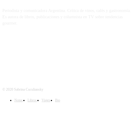
Periodista y comunicadora Argentina. Crítica de vinos, cafés y gastronomía.
Es autora de libros, publicaciones y columnista en TV sobre tendencias
gourmet.
REDES
© 2020 Sabrina Cuculiansky
Notas
Libros
Viajes
Bio