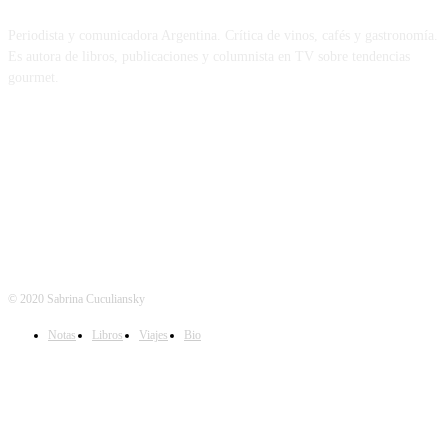
Periodista y comunicadora Argentina. Crítica de vinos, cafés y gastronomía.
Es autora de libros, publicaciones y columnista en TV sobre tendencias
gourmet.
REDES
© 2020 Sabrina Cuculiansky
Notas
Libros
Viajes
Bio