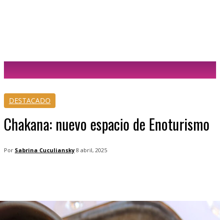
Sabrina Cuculiansky
DESTACADO
Chakana: nuevo espacio de Enoturismo
Por
Sabrina Cuculiansky
8 abril, 2025
Facebook
Twitter
WhatsApp
Tele