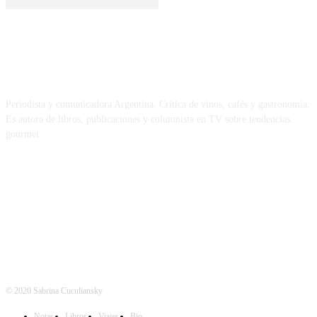
SOBRE MÍ
Periodista y comunicadora Argentina. Crítica de vinos, cafés y gastronomía.
Es autora de libros, publicaciones y columnista en TV sobre tendencias
gourmet.
REDES
© 2020 Sabrina Cuculiansky
Notas
Libros
Viajes
Bio