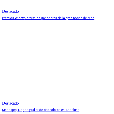
Destacado
Premios Winexplorers: los ganadores de la gran noche del vino
Destacado
Maridajes, juegos y taller de chocolates en Andeluna