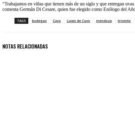
“Trabajamos en viñas que tienen más de un siglo y que entregan uvas 
comenta Germán Di Cesare, quien fue elegido como Enólogo del Año
TAGS
bodegas
Cuyo
Lujan de Cuyo
mendoza
trivento
NOTAS RELACIONADAS