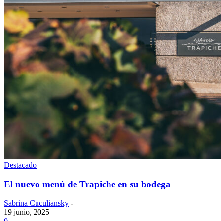
Destacado
El nuevo menú de Trapiche en su bodega
Sabrina Cuculiansky
-
19 junio, 2025
0