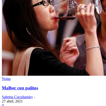
Notas
Malbec con palitos
Sabrina Cuculiansky
-
27 abril, 2021
0