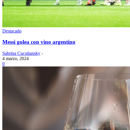
Destacado
Messi golea con vino argentino
Sabrina Cuculiansky
-
4 marzo, 2024
0