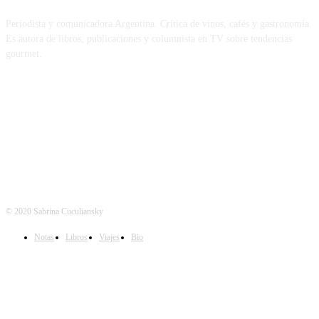
Periodista y comunicadora Argentina. Crítica de vinos, cafés y gastronomía.
Es autora de libros, publicaciones y columnista en TV sobre tendencias
gourmet.
REDES
© 2020 Sabrina Cuculiansky
Notas
Libros
Viajes
Bio