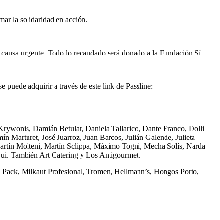
ar la solidaridad en acción.
a causa urgente. Todo lo recaudado será donado a la Fundación Sí.
e puede adquirir a través de este link de Passline:
 Krywonis, Damián Betular, Daniela Tallarico, Dante Franco, Dolli
 Marturet, José Juarroz, Juan Barcos, Julián Galende, Julieta
artín Molteni, Martín Sclippa, Máximo Togni, Mecha Solís, Narda
Lui. También Art Catering y Los Antigourmet.
 Pack, Milkaut Profesional, Tromen, Hellmann’s, Hongos Porto,