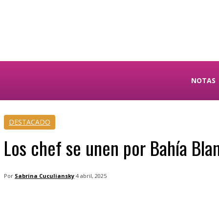
Sabrina Cuculiansky
NOTAS
DESTACADO
Los chef se unen por Bahía Bla
Por
Sabrina Cuculiansky
4 abril, 2025
Facebook
Twitter
WhatsApp
Tele