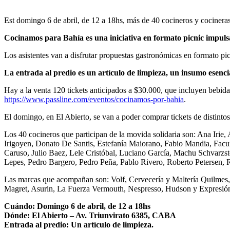
Est domingo 6 de abril, de 12 a 18hs, más de 40 cocineros y cocinera
Cocinamos para Bahía es una iniciativa en formato picnic
impuls
Los asistentes van a disfrutar propuestas gastronómicas en formato p
La entrada al predio es un artículo de limpieza, un insumo esencia
Hay a la venta 120 tickets anticipados a $30.000, que incluyen bebida, 
https://www.passline.com/eventos/cocinamos-por-bahia
.
El domingo, en El Abierto, se van a poder comprar tickets de distintos 
Los 40 cocineros que participan de la movida solidaria son: Ana Irie
Irigoyen, Donato De Santis, Estefanía Maiorano, Fabio Mandia, Facun
Caruso, Julio Baez, Lele Cristóbal, Luciano García, Machu Schvarz
Lepes, Pedro Bargero, Pedro Peña, Pablo Rivero, Roberto Petersen, 
Las marcas que acompañan son: Volf, Cervecería y Maltería Quilmes
Magret, Asurin, La Fuerza Vermouth, Nespresso, Hudson y Expresió
Cuándo: Domingo 6 de abril, de 12 a 18hs
Dónde: El Abierto – Av. Triunvirato 6385, CABA
Entrada al predio: Un artículo de limpieza.