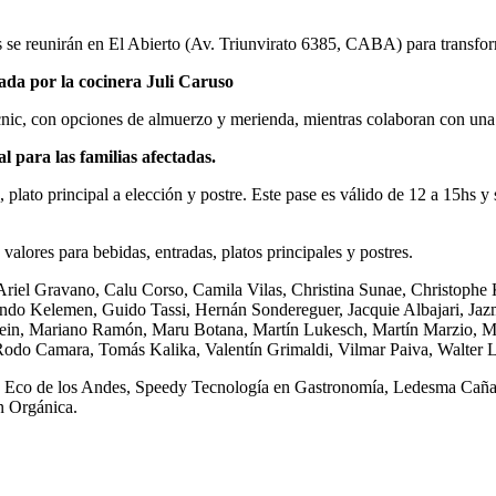
s se reunirán en El Abierto (Av. Triunvirato 6385, CABA) para transform
ada
por la cocinera Juli Caruso
icnic, con opciones de almuerzo y merienda, mientras colaboran con un
l para las familias afectadas.
plato principal a elección y postre. Este pase es válido de 12 a 15hs y s
valores para bebidas, entradas, platos principales y postres.
, Ariel Gravano, Calu Corso, Camila Vilas, Christina Sunae, Christophe
do Kelemen, Guido Tassi, Hernán Sondereguer, Jacquie Albajari, Jazmín
stein, Mariano Ramón, Maru Botana, Martín Lukesch, Martín Marzio, M
Rodo Camara, Tomás Kalika, Valentín Grimaldi, Vilmar Paiva, Walter 
, Eco de los Andes, Speedy Tecnología en Gastronomía, Ledesma Caña
n Orgánica.