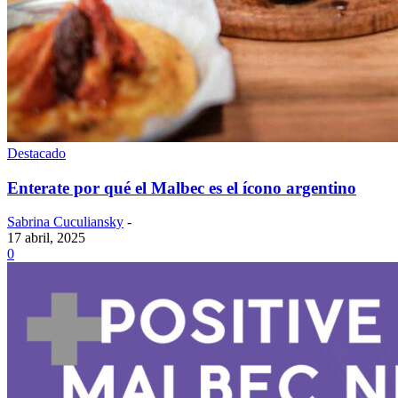
Destacado
Enterate por qué el Malbec es el ícono argentino
Sabrina Cuculiansky
-
17 abril, 2025
0