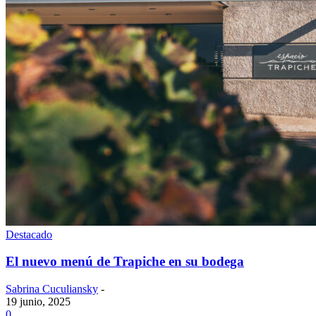
Destacado
El nuevo menú de Trapiche en su bodega
Sabrina Cuculiansky
-
19 junio, 2025
0