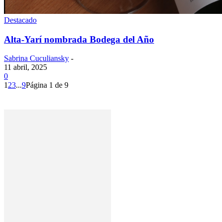
Destacado
Alta-Yarí nombrada Bodega del Año
Sabrina Cuculiansky
-
11 abril, 2025
0
1
2
3
...
9
Página 1 de 9