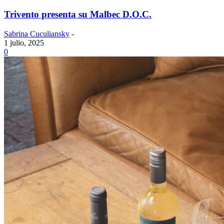
Trivento presenta su Malbec D.O.C.
Sabrina Cuculiansky
-
1 julio, 2025
0