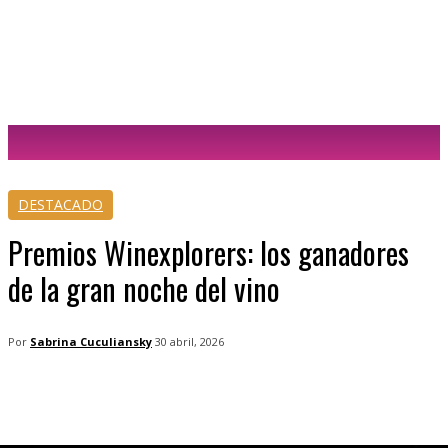
Sabrina Cuculiansky
DESTACADO
Premios Winexplorers: los ganadores
de la gran noche del vino
Por
Sabrina Cuculiansky
30 abril, 2026
Facebook
Twitter
WhatsApp
Tele