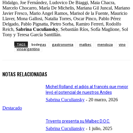
Hidalgo, Joe Fernández, Ludovico De Biaggi, Maia Chacra,
Marcelo Chocarro, María De Michelis, Mariana Gil Juncal, Mariano
Javier Fresco, Mario Angel Ramos, Marisol de la Fuente, Mauricio
Llaver, Mona Gallosi, Natalia Torres, Oscar Pinco, Pablo Pérez
Delgado, Pablo Pignatta, Pietro Sorba, Ramiro Ferreri, Rodolfo
Reich,
Sabrina Cuculiansky
, Sebastián Ríos, Sofía Maglione, Sol
Tony y Teresa García Santillán.
TAGS
bodegas
gastronomia
malbec
mendoza
vino
vinoargentino
NOTAS RELACIONADAS
Michel Rolland: el adiós al francés que mejor
leyó el potencial de nuestros Andes
Sabrina Cuculiansky
-
20 marzo, 2026
Destacado
Trivento presenta su Malbec D.O.C.
Sabrina Cuculiansky
-
1 julio, 2025