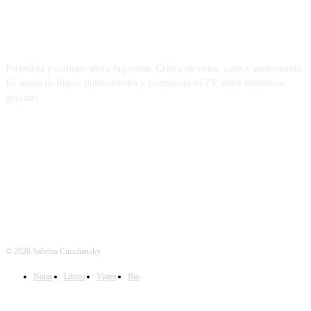
SOBRE MÍ
Periodista y comunicadora Argentina. Crítica de vinos, cafés y gastronomía.
Es autora de libros, publicaciones y columnista en TV sobre tendencias
gourmet.
REDES
© 2020 Sabrina Cuculiansky
Notas
Libros
Viajes
Bio