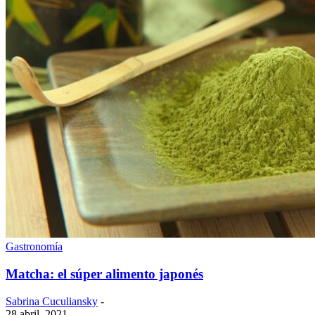
Gastronomía
Matcha: el súper alimento japonés
Sabrina Cuculiansky
-
28 abril, 2021