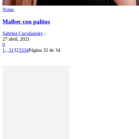
Notas
Malbec con palitos
Sabrina Cuculiansky
-
27 abril, 2021
0
1
...
31
32
33
34
Página 32 de 34