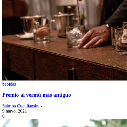
bebidas
Premio al vermú más antiguo
Sabrina Cuculiansky
-
9 mayo, 2021
0