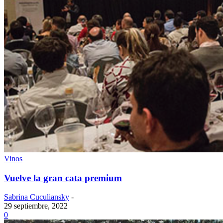
Vinos
Vuelve la gran cata premium
Sabrina Cuculiansky
-
29 septiembre, 2022
0