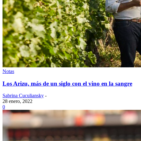
Notas
Los Arizu, más de un siglo con el vino en la sangre
Sabrina Cuculiansky
-
28 enero, 2022
0