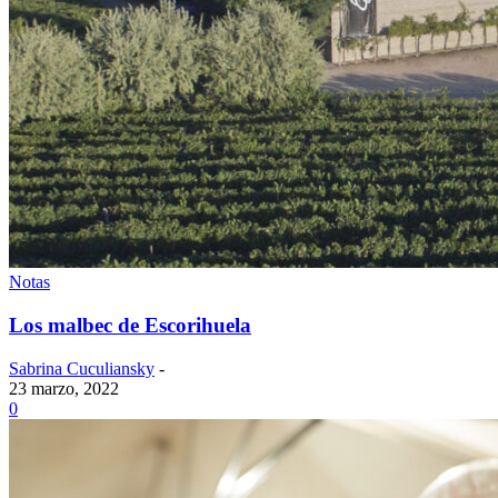
Notas
Los malbec de Escorihuela
Sabrina Cuculiansky
-
23 marzo, 2022
0